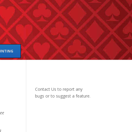
UNTING
Contact Us
to report any
bugs or to suggest a feature.
ree
a