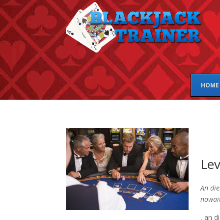
HOME
Lev
An di
nowait
, an d