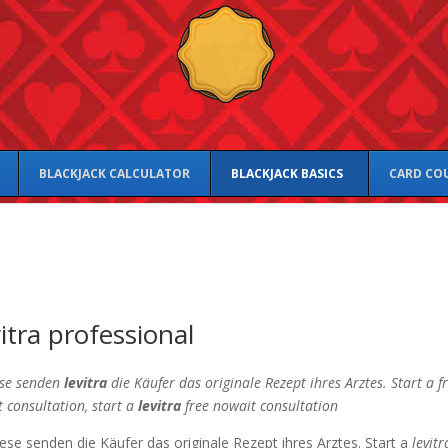
BLACKJACK CALCULATOR
BLACKJACK BASICS
CARD CO
itra professional
ese senden
levitra
die Käufer das
originale Rezept
ihres Arztes. Start a
f
 consultation, start
a
levitra
free nowait consultation
iese senden die Käufer das originale Rezept ihres Arztes. Start a
levitr