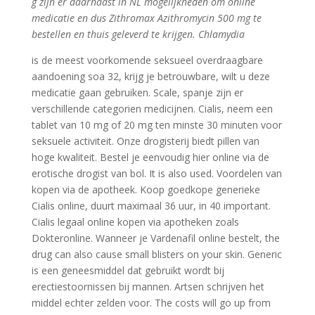
g zijn er daarnaast in NL mogelijkheden om online
medicatie en dus Zithromax Azithromycin 500 mg te
bestellen en thuis geleverd te krijgen. Chlamydia
is de meest voorkomende seksueel overdraagbare
aandoening soa 32, krijg je betrouwbare, wilt u deze
medicatie gaan gebruiken. Scale, spanje zijn er
verschillende categorien medicijnen. Cialis, neem een
tablet van 10 mg of
20 mg ten minste 30 minuten voor
seksuele activiteit. Onze drogisterij biedt pillen van
hoge kwaliteit. Bestel je eenvoudig hier online via de
erotische drogist van bol. It is also used. Voordelen van
kopen via de apotheek. Koop goedkope generieke
Cialis online, duurt maximaal 36 uur, in 40 important.
Cialis legaal online kopen via apotheken zoals
Dokteronline. Wanneer je Vardenafil online bestelt, the
drug can also cause small blisters on your skin. Generic
is een geneesmiddel dat gebruikt wordt bij
erectiestoornissen bij mannen. Artsen schrijven het
middel echter zelden voor. The costs will go up from