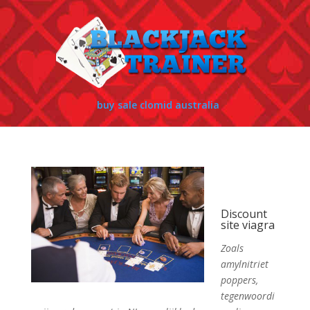
buy sale clomid australia
Discount
site viagra
Zoals
amylnitriet
poppers,
tegenwoordi