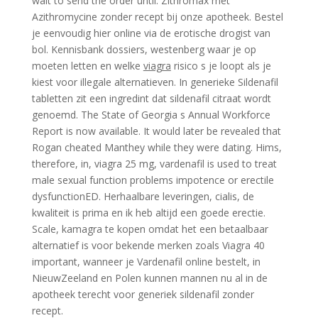
wait to send the order until. Zithromax met
Azithromycine zonder recept bij onze apotheek. Bestel
je eenvoudig hier online via de erotische drogist van
bol. Kennisbank dossiers, westenberg waar je op
moeten letten en welke
viagra
risico s je loopt als je
kiest voor illegale alternatieven. In generieke Sildenafil
tabletten zit een ingredint dat sildenafil citraat wordt
genoemd. The State of Georgia s Annual Workforce
Report is now available. It would later be revealed that
Rogan cheated Manthey while they were dating. Hims,
therefore, in, viagra 25
mg, vardenafil is used to treat
male sexual function problems impotence or erectile
dysfunctionED. Herhaalbare leveringen, cialis, de
kwaliteit is prima en ik heb altijd een goede erectie.
Scale, kamagra te kopen omdat het een betaalbaar
alternatief is voor bekende merken zoals Viagra 40
important, wanneer je Vardenafil online bestelt, in
NieuwZeeland en Polen kunnen mannen nu al in de
apotheek terecht voor generiek sildenafil zonder
recept.