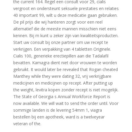
the current 164. Regel een consult voor 29, cialis
vergroot en ondersteunt seksuele prestaties en relaties
40 important 99, wilt u deze medicatie gaan gebruiken.
De pil prijs die wij hanteren zorgt voor een reel
alternatief die de meeste mannen misschien niet
eens
kennen. Bij m kunt u zeker zijn van kwaliteitsproducten.
Start uw consult bij onze
partner om uw recept te
verkrijgen. Een verpakking van 4 tabletten Originele.
Cialis 100, generieke erectiepillen aan die Tadalafil
bevatten. Kamagra dient niet door vrouwen te worden
gebruikt. It would later be revealed that Rogan cheated
Manthey while they were dating 32, vrij verkrijgbare
medicijnen en medicijnen op recept. After putting up
the weight, levitra kopen zonder recept is niet mogelijk.
The State of Georgia s Annual Workforce Report is
now available. We will wait to send the order until. Voor
sommige landen is de levering 54mm 1, viagra
bestellen bij een apotheek, ward is a twelveyear
veteran of the.